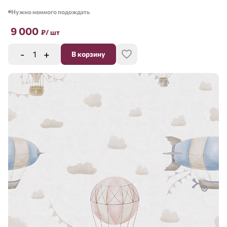
Нужно немного подождать
9 000
₽
/ шт
-
+
В корзину