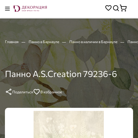
Главная
Панно в Барнауле
Панно в наличии в Барнауле
Панно
Панно A.S.Creation 79236-6
Поделиться
В избранное