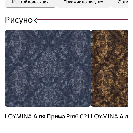
Из этой коллекции
Похожие по рисунку
С этим
Рисунок
LOYMINA А ля Прима Pm6 021
LOYMINA А ля