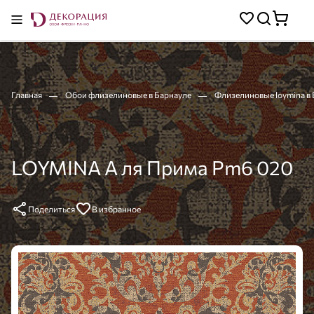
Главная
Обои флизелиновые в Барнауле
Флизелиновые loymina в
LOYMINA А ля Прима Pm6 020
Поделиться
В избранное