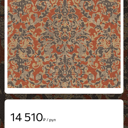
14 510
₽ / рул