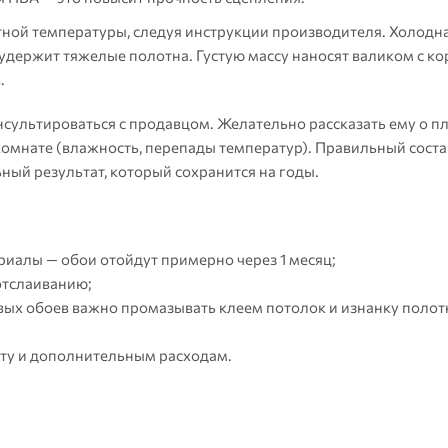
ной температуры, следуя инструкции производителя. Холодн
 удержит тяжелые полотна. Густую массу наносят валиком с к
.
нсультироваться с продавцом. Желательно рассказать ему о п
комнате (влажность, перепады температур). Правильный соста
ный результат, который сохранится на годы.
риалы — обои отойдут примерно через 1 месяц;
отслаиванию;
вых обоев важно промазывать клеем потолок и изнанку полотн
нту и дополнительным расходам.