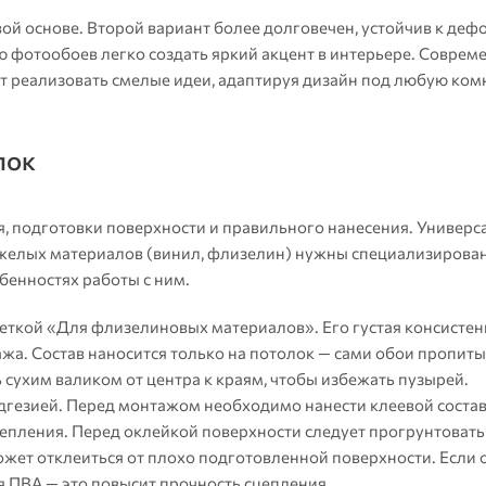
й основе. Второй вариант более долговечен, устойчив к деф
 фотообоев легко создать яркий акцент в интерьере. Соврем
т реализовать смелые идеи, адаптируя дизайн под любую ком
лок
ея, подготовки поверхности и правильного нанесения. Универ
тяжелых материалов (винил, флизелин) нужны специализирова
обенностях работы с ним.
еткой «Для флизелиновых материалов». Его густая консисте
жа. Состав наносится только на потолок — сами обои пропиты
сухим валиком от центра к краям, чтобы избежать пузырей.
гезией. Перед монтажом необходимо нанести клеевой состав
цепления. Перед оклейкой поверхности следует прогрунтоват
ожет отклеиться от плохо подготовленной поверхности. Если
я ПВА — это повысит прочность сцепления.