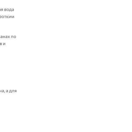
ая вода
оротким
ланах по
в и
а, а для