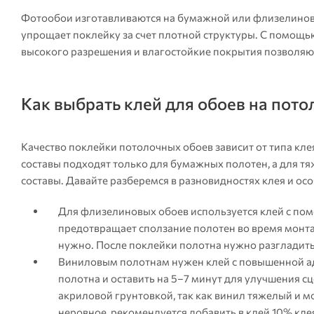
Фотообои изготавливаются на бумажной или флизелиново
упрощает поклейку за счет плотной структуры. С помощью
высокого разрешения и влагостойкие покрытия позволяю
Как выбрать клей для обоев на пото
Качество поклейки потолочных обоев зависит от типа кл
составы подходят только для бумажных полотен, а для 
составы. Давайте разберемся в разновидностях клея и ос
Для флизелиновых обоев используется клей с пом
предотвращает сползание полотен во время монта
нужно. После поклейки полотна нужно разгладить 
Виниловым полотнам нужен клей с повышенной ад
полотна и оставить на 5–7 минут для улучшения с
акриловой грунтовкой, так как винил тяжелый и м
неровное, рекомендуется добавить в клей 10% кле