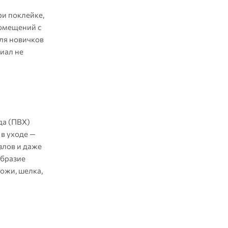
и поклейке,
помещений с
ля новичков
риал не
да (ПВХ)
 в уходе —
злов и даже
образие
ожи, шелка,
.