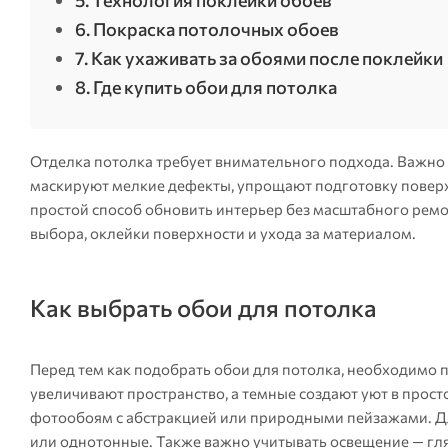
5. Технология поклейки обоев
6. Покраска потолочных обоев
7. Как ухаживать за обоями после поклейки
8. Где купить обои для потолка
Отделка потолка требует внимательного подхода. Важно
маскируют мелкие дефекты, упрощают подготовку поверх
простой способ обновить интерьер без масштабного ремо
выбора, оклейки поверхности и ухода за материалом.
Как выбрать обои для потолка
Перед тем как подобрать обои для потолка, необходимо
увеличивают пространство, а темные создают уют в прост
фотообоям с абстракцией или природными пейзажами. Дл
или однотонные. Также важно учитывать освещение — гля