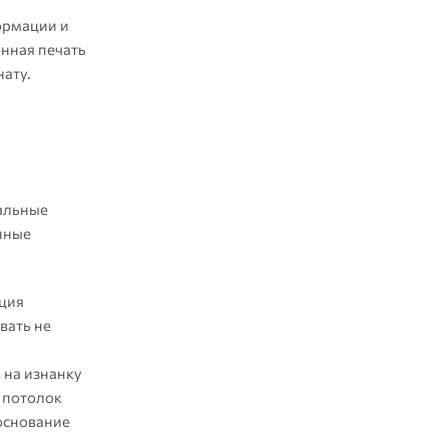
ормации и
енная печать
нату.
сальные
нные
нция
вать не
 на изнанку
ь потолок
 основание