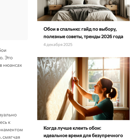
Обои в спальню: гайд по выбору,
полезные советы, тренды 2026 года
4 декабря 2025
бои
ю. Это
 в нюансах
зуально
есь к
Когда лучше клеить обои:
орнаментом
идеальное время для безупречного
, смягчая